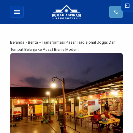
right_panel_open
menu
call
Beranda
»
Berita
»
Transformasi Pasar Tradisional Jogja: Dari
Tempat Belanja ke Pusat Bisnis Modern