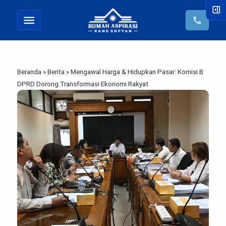
right_panel_open
menu
call
Beranda
»
Berita
»
Mengawal Harga & Hidupkan Pasar: Komisi B
DPRD Dorong Transformasi Ekonomi Rakyat