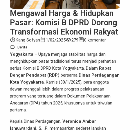
Mengawal Harga & Hidupkan
Pasar: Komisi B DPRD Dorong
Transformasi Ekonomi Rakyat
account_circle
calendar_month
visibility
comment
Kang Sofyan
1/02/2025
279
0 komentar
label
Berita
Yogyakarta
– Upaya menjaga stabilitas harga dan
menghidupkan pasar tradisional terus menjadi perhatian
serius Komisi B DPRD Kota Yogyakarta. Dalam
Rapat
Dengar Pendapat (RDP)
bersama
Dinas Perdagangan
Kota Yogyakarta
, Kamis (30/1/2025), para anggota
dewan menggali lebih dalam progres pelaksanaan
program yang tertuang dalam Dokumen Pelaksanaan
Anggaran (DPA) tahun 2025, khususnya untuk triwulan
pertama.
Kepala Dinas Perdagangan,
Veronica Ambar
Ismuwardani, S.I.P
, memaparkan sederet langkah