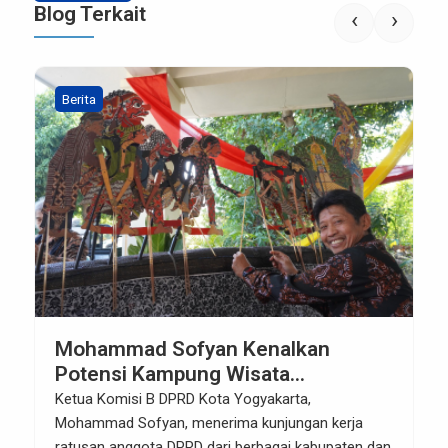
Blog Terkait
‹
›
Berita
Mohammad Sofyan Kenalkan
Potensi Kampung Wisata
Purwokinanti kepada DPRD dari
Ketua Komisi B DPRD Kota Yogyakarta,
Berbagai Daerah
Mohammad Sofyan, menerima kunjungan kerja
ratusan anggota DPRD dari berbagai kabupaten dan