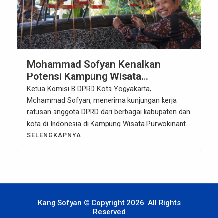
Mohammad Sofyan Kenalkan
Potensi Kampung Wisata
Purwokinanti kepada DPRD dari
Ketua Komisi B DPRD Kota Yogyakarta,
Berbagai Daerah
Mohammad Sofyan, menerima kunjungan kerja
ratusan anggota DPRD dari berbagai kabupaten dan
kota di Indonesia di Kampung Wisata Purwokinanti,
Pendopo Ndalem Harjowinatan, kawasan Pura
SELENGKAPNYA
Pakualaman, Yogyakarta, Jumat (3/7/2026).
Kegiatan tersebut dimanfaatkan untuk
memperkenalkan potensi pariwisata, UMKM, serta
kekayaan budaya yang dimiliki Kota Yogyakarta.
Dalam kegiatan yang difasilitasi Sekretariat DPRD
Kang Sofyan © Copyright 2026. All Rights
[…]
Reserved