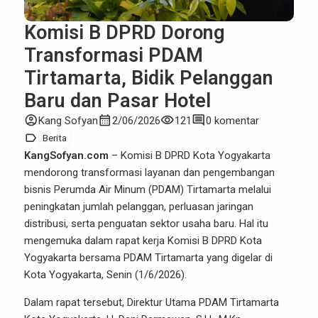
Komisi B DPRD Dorong
Transformasi PDAM
Tirtamarta, Bidik Pelanggan
Baru dan Pasar Hotel
account_circle
calendar_month
visibility
comment
Kang Sofyan
2/06/2026
121
0 komentar
label
Berita
KangSofyan.com
– Komisi B DPRD Kota Yogyakarta
mendorong transformasi layanan dan pengembangan
bisnis Perumda Air Minum (PDAM) Tirtamarta melalui
peningkatan jumlah pelanggan, perluasan jaringan
distribusi, serta penguatan sektor usaha baru. Hal itu
mengemuka dalam rapat kerja Komisi B DPRD Kota
Yogyakarta bersama PDAM Tirtamarta yang digelar di
Kota Yogyakarta, Senin (1/6/2026).
Dalam rapat tersebut, Direktur Utama PDAM Tirtamarta